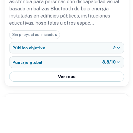
asistencia para personas con discapacidad visual
basado en balizas Bluetooth de baja energía
instaladas en edificios públicos, instituciones
educativas, hospitales u otros espac…
Sin proyectos iniciados
2
Público objetivo
8,8/10
Puntaje global
Ver más
“Mecanismo hidráulico con
1
#18
botón para colocar r la Bandera de
Ceremonia en las posiciones
correctas durante los Actos